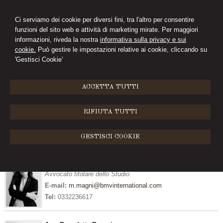
Ci serviamo dei cookie per diversi fini, tra l'altro per consentire
funzioni del sito web e attività di marketing mirate. Per maggiori
informazioni, riveda la nostra
informativa sulla privacy e sui
cookie.
Può gestire le impostazioni relative ai cookie, cliccando su
'Gestisci Cookie'
MENU
ACCETTA TUTTI
Lo staff
RIFIUTA TUTTI
Lo Studio Legale Magni si avvale di collaboratori qualificati e
costantemente aggiornati rispetto alle evoluzioni normative e
GESTISCI COOKIE
giurisprudenziali.
Avv. Maura Magni
Avvocato titolare dello Studio
E-mail:
m.magni@bmvinternational.com
Tel:
0332236617