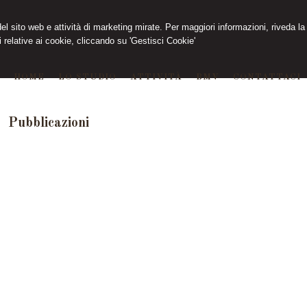
 del sito web e attività di marketing mirate. Per maggiori informazioni, riveda la
 relative ai cookie, cliccando su 'Gestisci Cookie'
HOME
LO STUDIO
ATTIVITÀ
BMV
CONTATTACI
Pubblicazioni