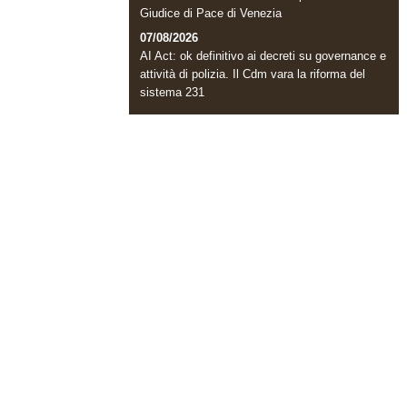
Giudice di Pace di Venezia
07/08/2026
AI Act: ok definitivo ai decreti su governance e
attività di polizia. Il Cdm vara la riforma del
sistema 231