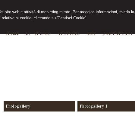
 del sito web e attività di marketing mirate. Per maggiori informazioni, riveda la
 relative ai cookie, cliccando su 'Gestisci Cookie'
HOME
LO STUDIO
ATTIVITÀ
BMV
CONTATTACI
Photogallery
Photogallery 1