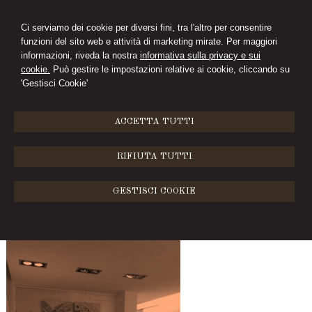
Ci serviamo dei cookie per diversi fini, tra l'altro per consentire
funzioni del sito web e attività di marketing mirate. Per maggiori
informazioni, riveda la nostra
informativa sulla privacy e sui
cookie.
Può gestire le impostazioni relative ai cookie, cliccando su
'Gestisci Cookie'
MENU
ACCETTA TUTTI
Orari ufficio
RIFIUTA TUTTI
Orario di apertura/chiusura del nostro Studio
GESTISCI COOKIE
da lunedì a venerdì
dalle ore 09:30 alle 12:30
dalle ore 14:30 alle 18:30